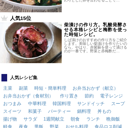
わりとした卵を合わせることで…
人気15位
柴漬けの作り方。乳酸発酵さ
せる本格レシピと梅酢を使っ
た時短レシピ。
しば漬けのおすすめの作り方をご紹介
します。美味しい柴漬けを作りたいの
なら、やはり、赤紫蘇を使って漬ける
のが一番です。野菜と赤梅酢だ…
人気レシピ集
主菜
副菜
時短・簡単料理
お弁当おかず（献立）
お弁当おかず（食材別）
作り置き
節約
電子レンジ
おつまみ
中華料理
韓国料理
サンドイッチ
スープ
スイーツ
和菓子
パーティー
鍋料理
丼もの
揚げ物
サラダ
1週間献立
朝食
ランチ
晩御飯
軽食
夜食
男飯
野菜
おせち料理
食品ロス削減