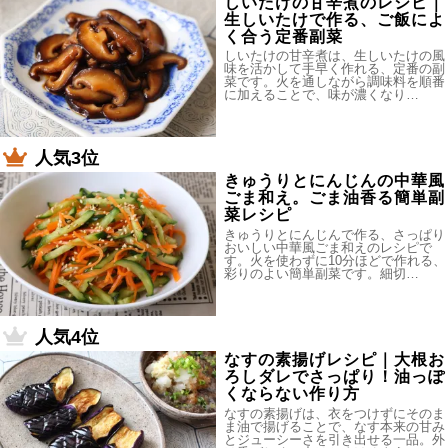
しいたけの甘辛煮のレシピ｜
生しいたけで作る、ご飯によ
く合う定番副菜
しいたけの甘辛煮は、生しいたけの風
味を活かして手早く作れる、定番の副
菜です。火を通しながら調味料を順番
に加えることで、味が濃くなり…
人気3位
きゅうりとにんじんの中華風
ごま和え。ごま油香る簡単副
菜レシピ
きゅうりとにんじんで作る、さっぱり
おいしい中華風ごま和えのレシピで
す。火を使わずに10分ほどで作れる、
彩りのよい簡単副菜です。細切…
人気4位
なすの素揚げレシピ｜大根お
ろしダレでさっぱり！油っぽ
くならない作り方
なすの素揚げは、衣をつけずにそのま
ま油で揚げることで、なす本来の甘み
とジューシーさを引き出せる一品。外