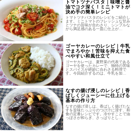
トマトツナパスタ｜味噌と醤
油でコク深く！ミニトマトが
決め手の簡単レシピ
トマトツナパスタのレシピをご紹介し
ます。ミニトマトのフレッシュな甘み
とツナの旨味が合わさり、シンプルな
がら満足感のある一皿に仕上が…
ゴーヤカレーのレシピ｜牛乳
でまろやか！苦味を抑えた食
べやすい和風仕立て
ゴーヤカレーは、夏野菜の代表である
ゴーヤを使ったカレーで、独特の苦味
とスパイスが絶妙に合わさる料理で
す。今回紹介するのは、牛乳を加…
なすの揚げ浸しのレシピ｜香
ばしくジューシーに仕上げる
基本の作り方
なすの揚げ浸しは、香ばしく揚げたな
すを旨味たっぷりのつけ汁に浸す、和
食の定番レシピです。冷やすことで油
っぽさが和らぎ、さっぱりとし…