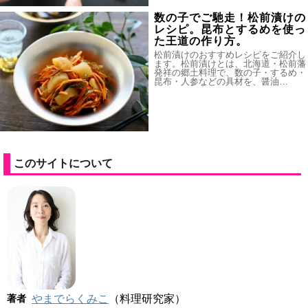
数の子でご馳走！松前漬けの
レシピ。昆布とするめを使っ
た王道の作り方。
松前漬けのおすすめレシピをご紹介し
ます。松前漬けとは、北海道・松前藩
発祥の郷土料理で、数の子・するめ・
昆布・人参などの具材を、醤油…
このサイトについて
著者
やまでらくみこ
（料理研究家）