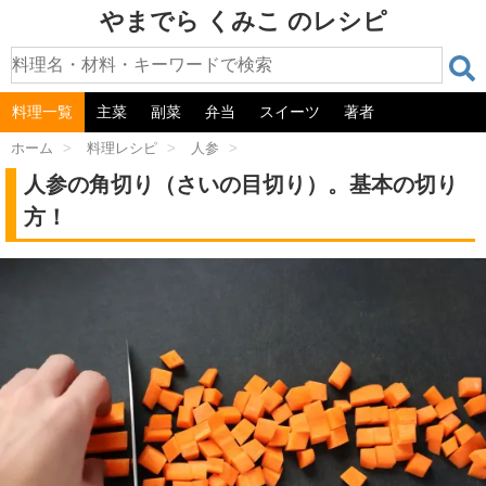
やまでら くみこ のレシピ
料理一覧
主菜
副菜
弁当
スイーツ
著者
ホーム
>
料理レシピ
>
人参
>
人参の角切り（さいの目切り）。基本の切り
方！