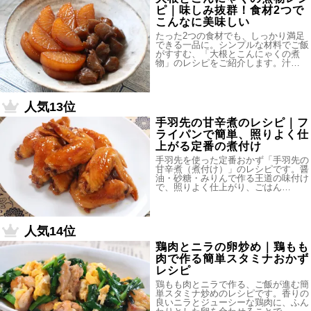
ピ｜味しみ抜群！食材2つで
こんなに美味しい
たった2つの食材でも、しっかり満足
できる一品に。シンプルな材料でご飯
がすすむ、「大根とこんにゃくの煮
物」のレシピをご紹介します。汁…
人気13位
手羽先の甘辛煮のレシピ｜フ
ライパンで簡単、照りよく仕
上がる定番の煮付け
手羽先を使った定番おかず「手羽先の
甘辛煮（煮付け）」のレシピです。醤
油・砂糖・みりんで作る王道の味付け
で、照りよく仕上がり、ごはん…
人気14位
鶏肉とニラの卵炒め｜鶏もも
肉で作る簡単スタミナおかず
レシピ
鶏もも肉とニラで作る、ご飯が進む簡
単スタミナ炒めのレシピです。香りの
良いニラとジューシーな鶏肉に、ふん