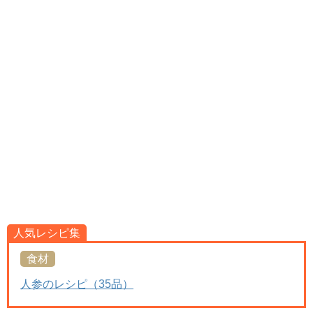
人気レシピ集
食材
人参のレシピ（35品）