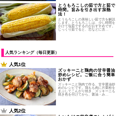
とうもろこしの茹で方と茹で
時間。旨みを引き出す加熱
法！
とうもろこしの美味しい茹で方を解説
します。とうもろこしは、少し時間を
かけて塩茹でするのがおすすめです。
じっくり茹でると、芯などに含…
人気ランキング（毎日更新）
人気1位
ズッキーニと鶏肉の甘辛醤油
炒めレシピ。ご飯に合う簡単
おかず
ズッキーニと鶏肉で作る、甘辛醤油炒
めのレシピです。鶏もも肉に片栗粉を
まぶしてこんがり焼き、ズッキーニも
焼き色を付けてから、醤油・み…
人気2位