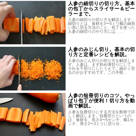
人参の細切りの切り方。基本
の包丁からスライサー＆ピー
ラーまで。
人参の細切りの切り方を解説します。
細切りとは、食材を3〜5ミリ幅の細長
い形に切る方法のこと。包丁を使った
人参の細切りのやり方には、…
人参のみじん切り。基本の切
り方と定番レシピを解説。
人参のみじん切りの切り方を解説しま
す。人参は、まず斜め薄切りにして、
それを千切りにしたうえで、細かく切
るのがおすすめです。この手順…
人参の短冊切りのコツ。やっ
ぱり包丁が便利！切り方を動
画で解説。
人参を短冊切りにする方法を動画で詳
しく解説します。短冊切りというの
は、食材を、長さ4〜5センチ、幅1セ
ンチ、厚さ2〜3ミリに切り分…