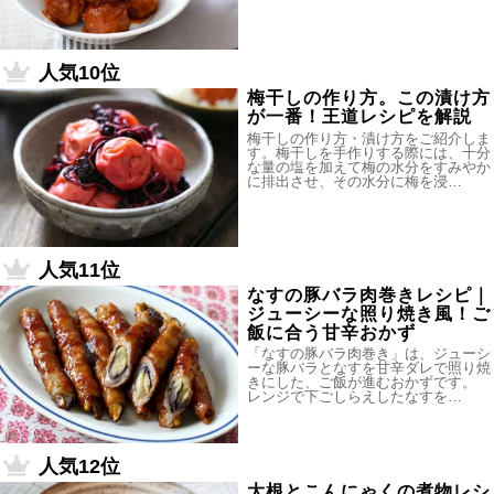
人気10位
梅干しの作り方。この漬け方
が一番！王道レシピを解説
梅干しの作り方・漬け方をご紹介しま
す。梅干しを手作りする際には、十分
な量の塩を加えて梅の水分をすみやか
に排出させ、その水分に梅を浸…
人気11位
なすの豚バラ肉巻きレシピ｜
ジューシーな照り焼き風！ご
飯に合う甘辛おかず
「なすの豚バラ肉巻き」は、ジューシ
ーな豚バラとなすを甘辛ダレで照り焼
きにした、ご飯が進むおかずです。
レンジで下ごしらえしたなすを…
人気12位
大根とこんにゃくの煮物レシ