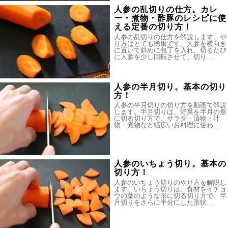
人参の乱切りの仕方。カレ
ー・煮物・酢豚のレシピに使
える定番の切り方！
人参の乱切りの仕方を解説します。や
り方はとても簡単です。人参を横向き
に置いて斜めに包丁を入れ、切るたび
に人参を少し回転させて、切り…
人参の半月切り。基本の切り
方！
人参の半月切りの切り方を動画で解説
します。半月切りは、野菜を半月の形
に切る切り方で、サラダ・漬物・汁
物・煮物など幅広いお料理に使わ…
人参のいちょう切り。基本の
切り方！
人参のいちょう切りのやり方を解説し
ます。いちょう切りは、食材をイチョ
ウの葉のような形に切る切り方で、半
月切りをさらに半分にした形状…