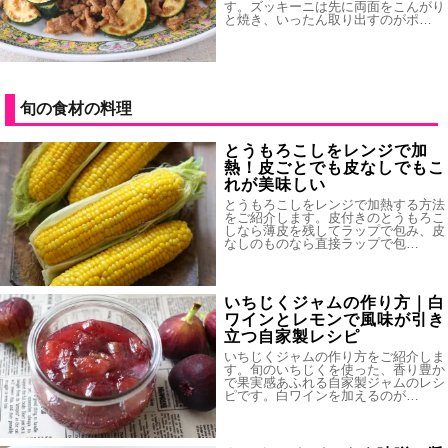
す。ズッキーニは先に両面をこんがり
と焼き、いったん取り出すのがポ…
旬の食材の料理
とうもろこしをレンジで加
熱！皮ごとでも皮なしでもこ
れが美味しい
とうもろこしをレンジで加熱する方法
をご紹介します。皮付きのとうもろこ
しなら薄皮を残してラップで包み、皮
なしのものなら直接ラップで包…
いちじくジャムの作り方｜白
ワインとレモンで風味が引き
立つ自家製レシピ
いちじくジャムの作り方をご紹介しま
す。旬のいちじくを使った、香り豊か
で果実感あふれる自家製ジャムのレシ
ピです。白ワインを加えるのが…