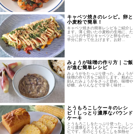
キャベツ焼きのレシピ。卵と
小麦粉で簡単！
キャベツ焼きの簡単レシピをご紹介し
ます。薄く焼いた小麦粉の生地に、た
っぷりの千切りキャベツと卵をのせ、
半分に折って仕上げます。お好…
みょうが味噌の作り方｜ご飯
が進む簡単レシピ
みょうがをたっぷり使った、みょうが
味噌の作り方をご紹介します。粗めに
刻んだみょうがをさっと炒め、味噌や
砂糖、みりんなどで甘辛く味付…
とうもろこしケーキのレシ
ピ！しっとり濃厚なパウンド
ケーキ
とうもろこしをたっぷり使った、しっ
とり濃厚なとうもろこしケーキのレシ
ピです。生のとうもろこしを加熱せ