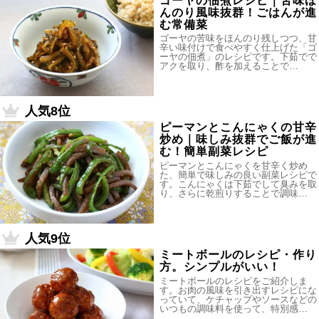
ゴーヤの佃煮レシピ｜苦味ほ
んのり風味抜群！ごはんが進
む常備菜
ゴーヤの苦味をほんのり残しつつ、甘
辛い味付けで食べやすく仕上げた「ゴ
ーヤの佃煮」のレシピです。下茹でで
アクを取り、酢を加えることで…
人気8位
ピーマンとこんにゃくの甘辛
炒め｜味しみ抜群でご飯が進
む！簡単副菜レシピ
ピーマンとこんにゃくを甘辛く炒め
た、簡単で味しみの良い副菜レシピで
す。こんにゃくは下茹でして臭みを取
り、さらに乾煎りすることで調味…
人気9位
ミートボールのレシピ・作り
方。シンプルがいい！
ミートボールのレシピをご紹介しま
す。お肉の風味を引き出すレシピにな
っていて、ケチャップやソースなどの
いつもの調味料を使って、特別感…