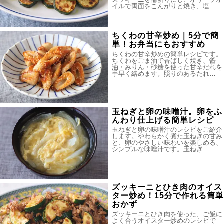
イルで両面をこんがりと焼き、塩…
ちくわの甘辛炒め｜5分で簡
単！お弁当にもおすすめ
ちくわの甘辛炒めの簡単レシピです。
ちくわをごま油で香ばしく焼き、醤
油・みりん・砂糖を使った甘辛だれを
手早く絡めます。照りのあるたれ…
玉ねぎと卵の味噌汁。卵をふ
んわり仕上げる簡単レシピ
玉ねぎと卵の味噌汁のレシピをご紹介
します。やわらかく煮た玉ねぎの甘み
と、卵のやさしい味わいを楽しめる、
シンプルな味噌汁です。玉ねぎ…
ズッキーニとひき肉のオイス
ター炒め！15分で作れる簡単
おかず
ズッキーニとひき肉を使った、ご飯に
よく合うオイスター炒めのレシピで