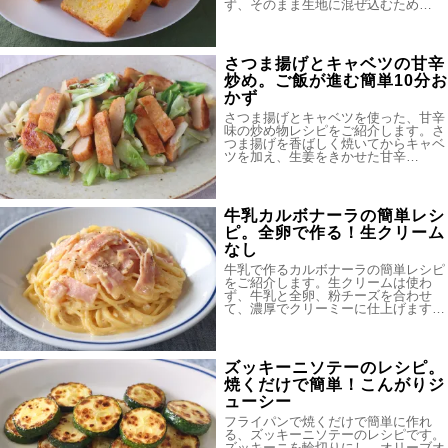
ず、そのまま生地に混ぜ込むため…
さつま揚げとキャベツの甘辛
炒め。ご飯が進む簡単10分お
かず
さつま揚げとキャベツを使った、甘辛
味の炒め物レシピをご紹介します。さ
つま揚げを香ばしく焼いてからキャベ
ツを加え、生姜をきかせた甘辛…
牛乳カルボナーラの簡単レシ
ピ。全卵で作る！生クリーム
なし
牛乳で作るカルボナーラの簡単レシピ
をご紹介します。生クリームは使わ
ず、牛乳と全卵、粉チーズを合わせ
て、濃厚でクリーミーに仕上げます…
ズッキーニソテーのレシピ。
焼くだけで簡単！こんがりジ
ューシー
フライパンで焼くだけで簡単に作れ
る、ズッキーニソテーのレシピです。
ズッキーニを輪切りにし、オリーブオ