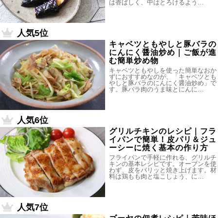
は香ばしく、中はとろけるよう…
人気5位
キャベツともやしと豚バラの
にんにく醤油炒め｜ご飯が進
む簡単炒め物
キャベツともやしを使った簡単なおか
ずにおすすめなのが、「キャベツとも
やしと豚バラのにんにく醤油炒め」で
す。豚バラ肉のうま味とにんに…
人気6位
グリルチキンのレシピ｜フラ
イパンで簡単！皮パリ＆ジュ
ーシーに焼く基本の作り方
フライパンで手軽に作れる、グリルチ
キンの基本レシピです。オーブンを使
わず、皮をパリッと焼き上げます。材
料は鶏もも肉と塩こしょう、に…
人気7位