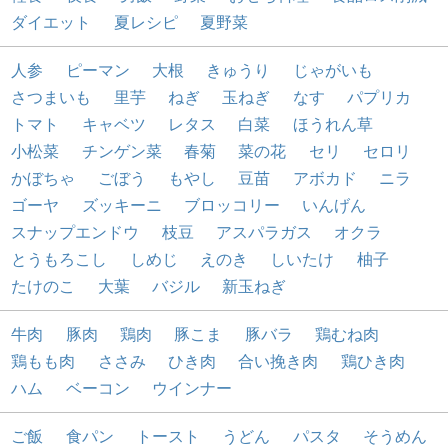
ダイエット
夏レシピ
夏野菜
人参
ピーマン
大根
きゅうり
じゃがいも
さつまいも
里芋
ねぎ
玉ねぎ
なす
パプリカ
トマト
キャベツ
レタス
白菜
ほうれん草
小松菜
チンゲン菜
春菊
菜の花
セリ
セロリ
かぼちゃ
ごぼう
もやし
豆苗
アボカド
ニラ
ゴーヤ
ズッキーニ
ブロッコリー
いんげん
スナップエンドウ
枝豆
アスパラガス
オクラ
とうもろこし
しめじ
えのき
しいたけ
柚子
たけのこ
大葉
バジル
新玉ねぎ
牛肉
豚肉
鶏肉
豚こま
豚バラ
鶏むね肉
鶏もも肉
ささみ
ひき肉
合い挽き肉
鶏ひき肉
ハム
ベーコン
ウインナー
ご飯
食パン
トースト
うどん
パスタ
そうめん