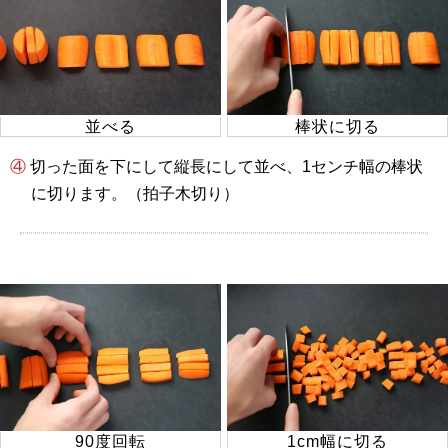
並べる
棒状に切る
④ 切った面を下にして縦長にして並べ、1センチ幅の棒状
に切ります。（拍子木切り）
90度回転
1cm幅に切る