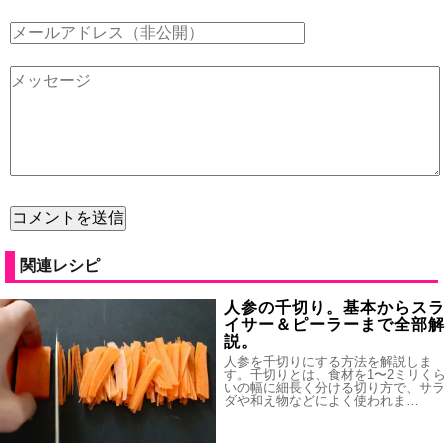
関連レシピ
人参の千切り。基本からスラ
イサー＆ピーラーまで全部解
説。
人参を千切りにする方法を解説しま
す。千切りとは、食材を1〜2ミリくら
いの幅に細長く分ける切り方で、サラ
ダや和え物などによく使われま…