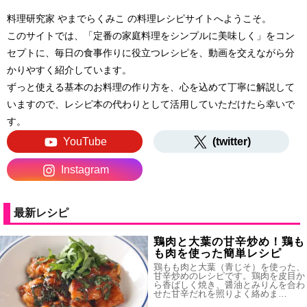
料理研究家 やまでらくみこ の料理レシピサイトへようこそ。
このサイトでは、「定番の家庭料理をシンプルに美味しく」をコン
セプトに、毎日の食事作りに役立つレシピを、動画を交えながら分
かりやすく紹介しています。
ずっと使える基本のお料理の作り方を、心を込めて丁寧に解説して
いますので、レシピ本の代わりとして活用していただけたら幸いで
す。
YouTube
(twitter)
Instagram
最新レシピ
鶏肉と大葉の甘辛炒め！鶏も
も肉を使った簡単レシピ
鶏もも肉と大葉（青じそ）を使った、
甘辛炒めのレシピです。鶏肉を皮目か
ら香ばしく焼き、醤油とみりんを合わ
せた甘辛だれを照りよく絡めま…