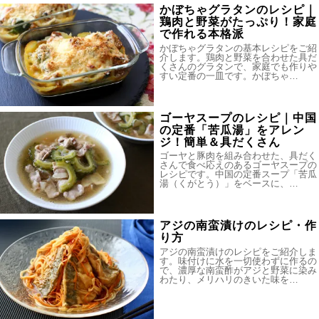
かぼちゃグラタンのレシピ｜
鶏肉と野菜がたっぷり！家庭
で作れる本格派
かぼちゃグラタンの基本レシピをご紹
介します。鶏肉と野菜を合わせた具だ
くさんのグラタンで、家庭でも作りや
すい定番の一皿です。かぼちゃ…
ゴーヤスープのレシピ｜中国
の定番「苦瓜湯」をアレン
ジ！簡単＆具だくさん
ゴーヤと豚肉を組み合わせた、具だく
さんで食べ応えのあるゴーヤスープの
レシピです。中国の定番スープ「苦瓜
湯（くがとう）」をベースに、…
アジの南蛮漬けのレシピ・作
り方
アジの南蛮漬けのレシピをご紹介しま
す。味付けに水を一切使わずに作るの
で、濃厚な南蛮酢がアジと野菜に染み
わたり、メリハリのきいた味を…