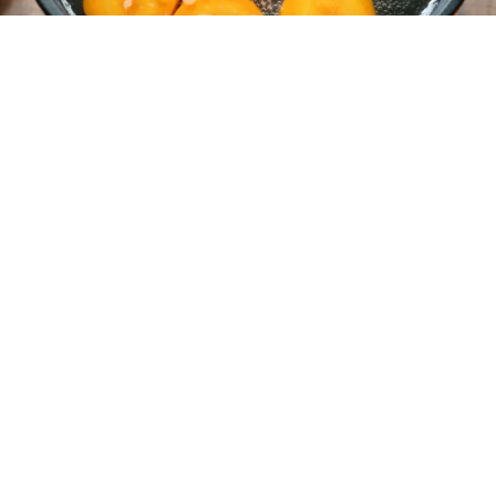
レシピ動画
ひと目で分かる！人参の茹で時間と茹で方