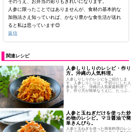
そのうえ、お弁当の彩りもきれいになります。
人参に限ったことではありませんが、食材の基本的な
加熱法さえ知っていれば、かなり豊かな食生活が送れ
ると私は思っています😊
返信
関連レシピ
人参しりしりのレシピ・作り
方。沖縄の人気料理。
人参しりしりのレシピをご紹介しま
す。人参しりしりは、千切りにした人
参を使った、沖縄の人気家庭料理で
す。作り方が簡単なうえに、たっぷ…
人参と玉ねぎだけを使った炒
め物のレシピ。マヨ醤油で簡
単きんぴら。
人参と玉ねぎを使った簡単料理のレシ