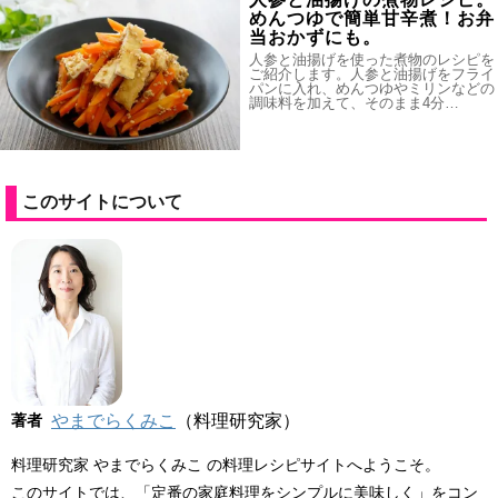
めんつゆで簡単甘辛煮！お弁
当おかずにも。
人参と油揚げを使った煮物のレシピを
ご紹介します。人参と油揚げをフライ
パンに入れ、めんつゆやミリンなどの
調味料を加えて、そのまま4分…
このサイトについて
著者
やまでらくみこ
（料理研究家）
料理研究家 やまでらくみこ の料理レシピサイトへようこそ。
このサイトでは、「定番の家庭料理をシンプルに美味しく」をコン