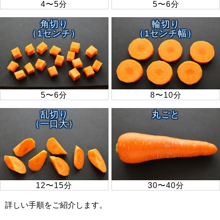
4〜5分
5〜6分
角切り
輪切り
（1センチ）
（1センチ幅）
5〜6分
8〜10分
乱切り
丸ごと
（一口大）
12〜15分
30〜40分
詳しい手順をご紹介します。