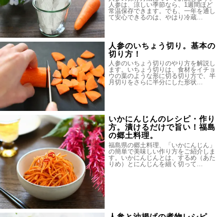
人参は、涼しい季節なら、1週間ほど
常温保存できます。でも、一年を通し
て安心できるのは、やはり冷蔵…
人参のいちょう切り。基本の
切り方！
人参のいちょう切りのやり方を解説し
ます。いちょう切りは、食材をイチョ
ウの葉のような形に切る切り方で、半
月切りをさらに半分にした形状…
いかにんじんのレシピ・作り
方。漬けるだけで旨い！福島
の郷土料理。
福島県の郷土料理、「いかにんじん」
の簡単で美味しい作り方をご紹介しま
す。いかにんじんとは、するめ（あた
りめ）とにんじんを細く切って…
人参と油揚げの煮物レシピ。