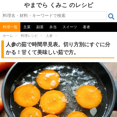
やまでら くみこ のレシピ
料理一覧
主菜
副菜
弁当
スイーツ
著者
ホーム
>
料理レシピ
>
人参
>
人参の茹で時間早見表。切り方別にすぐに分
かる！甘くて美味しい茹で方。