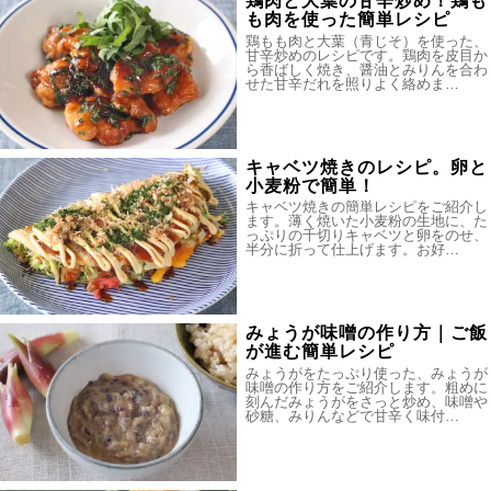
鶏肉と大葉の甘辛炒め！鶏も
も肉を使った簡単レシピ
鶏もも肉と大葉（青じそ）を使った、
甘辛炒めのレシピです。鶏肉を皮目か
ら香ばしく焼き、醤油とみりんを合わ
せた甘辛だれを照りよく絡めま…
キャベツ焼きのレシピ。卵と
小麦粉で簡単！
キャベツ焼きの簡単レシピをご紹介し
ます。薄く焼いた小麦粉の生地に、た
っぷりの千切りキャベツと卵をのせ、
半分に折って仕上げます。お好…
みょうが味噌の作り方｜ご飯
が進む簡単レシピ
みょうがをたっぷり使った、みょうが
味噌の作り方をご紹介します。粗めに
刻んだみょうがをさっと炒め、味噌や
砂糖、みりんなどで甘辛く味付…