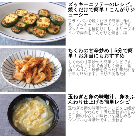
ズッキーニソテーのレシピ。
焼くだけで簡単！こんがりジ
ューシー
フライパンで焼くだけで簡単に作れ
る、ズッキーニソテーのレシピです。
ズッキーニを輪切りにし、オリーブオ
イルで両面をこんがりと焼き、塩…
ちくわの甘辛炒め｜5分で簡
単！お弁当にもおすすめ
ちくわの甘辛炒めの簡単レシピです。
ちくわをごま油で香ばしく焼き、醤
油・みりん・砂糖を使った甘辛だれを
手早く絡めます。照りのあるたれ…
玉ねぎと卵の味噌汁。卵をふ
んわり仕上げる簡単レシピ
玉ねぎと卵の味噌汁のレシピをご紹介
します。やわらかく煮た玉ねぎの甘み
と、卵のやさしい味わいを楽しめる、
シンプルな味噌汁です。玉ねぎ…