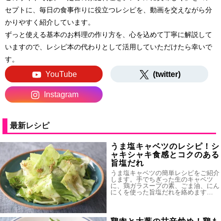
セプトに、毎日の食事作りに役立つレシピを、動画を交えながら分
かりやすく紹介しています。
ずっと使える基本のお料理の作り方を、心を込めて丁寧に解説して
いますので、レシピ本の代わりとして活用していただけたら幸いで
す。
YouTube
(twitter)
Instagram
最新レシピ
うま塩キャベツのレシピ！シ
ャキシャキ食感とコクのある
旨塩だれ
うま塩キャベツの簡単レシピをご紹介
します。手でちぎった生のキャベツ
に、鶏ガラスープの素、ごま油、にん
にくを使った旨塩だれを絡めます…