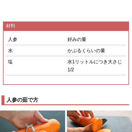
材料
人参
好みの量
水
かぶるくらいの量
塩
水1リットルにつき大さじ
1/2
人参の茹で方