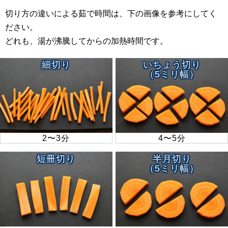
切り方の違いによる茹で時間は、下の画像を参考にしてく
ださい。
どれも、湯が沸騰してからの加熱時間です。
細切り
いちょう切り
（5ミリ幅）
2〜3分
4〜5分
短冊切り
半月切り
（5ミリ幅）