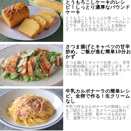
とうもろこしケーキのレシ
ピ！しっとり濃厚なパウンド
ケーキ
とうもろこしをたっぷり使った、しっ
とり濃厚なとうもろこしケーキのレシ
ピです。生のとうもろこしを加熱せ
ず、そのまま生地に混ぜ込むため…
さつま揚げとキャベツの甘辛
炒め。ご飯が進む簡単10分お
かず
さつま揚げとキャベツを使った、甘辛
味の炒め物レシピをご紹介します。さ
つま揚げを香ばしく焼いてからキャベ
ツを加え、生姜をきかせた甘辛…
牛乳カルボナーラの簡単レシ
ピ。全卵で作る！生クリーム
なし
牛乳で作るカルボナーラの簡単レシピ
をご紹介します。生クリームは使わ
ず、牛乳と全卵、粉チーズを合わせ
て、濃厚でクリーミーに仕上げます…