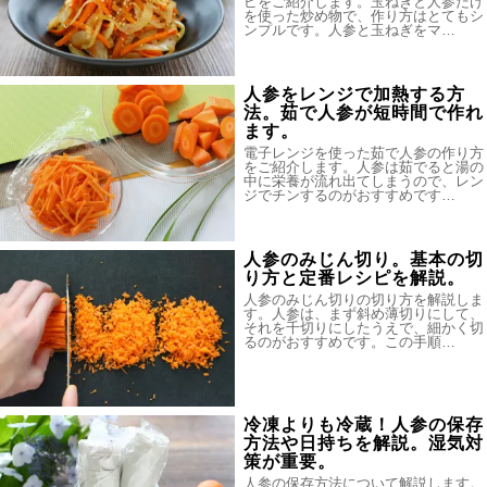
ピをご紹介します。玉ねぎと人参だけ
を使った炒め物で、作り方はとてもシ
ンプルです。人参と玉ねぎをマ…
人参をレンジで加熱する方
法。茹で人参が短時間で作れ
ます。
電子レンジを使った茹で人参の作り方
をご紹介します。人参は茹でると湯の
中に栄養が流れ出てしまうので、レン
ジでチンするのがおすすめです…
人参のみじん切り。基本の切
り方と定番レシピを解説。
人参のみじん切りの切り方を解説しま
す。人参は、まず斜め薄切りにして、
それを千切りにしたうえで、細かく切
るのがおすすめです。この手順…
冷凍よりも冷蔵！人参の保存
方法や日持ちを解説。湿気対
策が重要。
人参の保存方法について解説します。