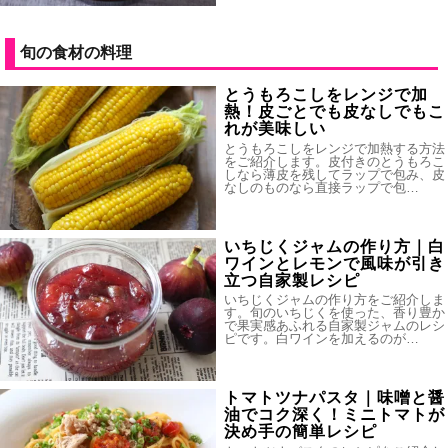
旬の食材の料理
とうもろこしをレンジで加
熱！皮ごとでも皮なしでもこ
れが美味しい
とうもろこしをレンジで加熱する方法
をご紹介します。皮付きのとうもろこ
しなら薄皮を残してラップで包み、皮
なしのものなら直接ラップで包…
いちじくジャムの作り方｜白
ワインとレモンで風味が引き
立つ自家製レシピ
いちじくジャムの作り方をご紹介しま
す。旬のいちじくを使った、香り豊か
で果実感あふれる自家製ジャムのレシ
ピです。白ワインを加えるのが…
トマトツナパスタ｜味噌と醤
油でコク深く！ミニトマトが
決め手の簡単レシピ