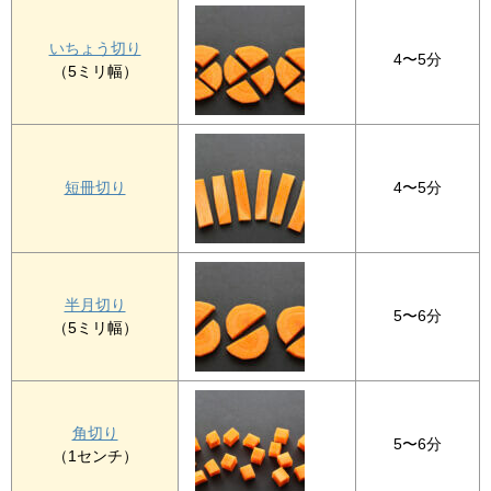
いちょう切り
4〜5分
（5ミリ幅）
短冊切り
4〜5分
半月切り
5〜6分
（5ミリ幅）
角切り
5〜6分
（1センチ）