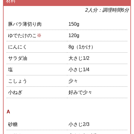
材料
2人分：調理時間6分
豚バラ薄切り肉
150g
ゆでたけのこ
※
120g
にんにく
8g（1かけ）
サラダ油
大さじ1/2
塩
小さじ1/4
こしょう
少々
小ねぎ
好みで少々
A
砂糖
小さじ2/3