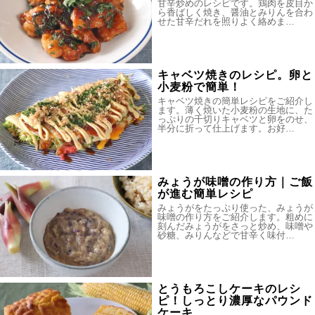
甘辛炒めのレシピです。鶏肉を皮目か
ら香ばしく焼き、醤油とみりんを合わ
せた甘辛だれを照りよく絡めま…
キャベツ焼きのレシピ。卵と
小麦粉で簡単！
キャベツ焼きの簡単レシピをご紹介し
ます。薄く焼いた小麦粉の生地に、た
っぷりの千切りキャベツと卵をのせ、
半分に折って仕上げます。お好…
みょうが味噌の作り方｜ご飯
が進む簡単レシピ
みょうがをたっぷり使った、みょうが
味噌の作り方をご紹介します。粗めに
刻んだみょうがをさっと炒め、味噌や
砂糖、みりんなどで甘辛く味付…
とうもろこしケーキのレシ
ピ！しっとり濃厚なパウンド
ケーキ