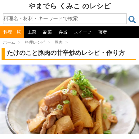
やまでら くみこ のレシピ
料理一覧
主菜
副菜
弁当
スイーツ
著者
ホーム
>
料理レシピ
>
豚肉
>
たけのこと豚肉の甘辛炒めレシピ・作り方