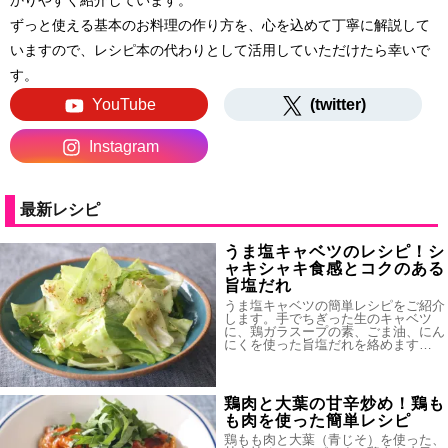
かりやすく紹介しています。
ずっと使える基本のお料理の作り方を、心を込めて丁寧に解説して
いますので、レシピ本の代わりとして活用していただけたら幸いで
す。
YouTube
(twitter)
Instagram
最新レシピ
うま塩キャベツのレシピ！シ
ャキシャキ食感とコクのある
旨塩だれ
うま塩キャベツの簡単レシピをご紹介
します。手でちぎった生のキャベツ
に、鶏ガラスープの素、ごま油、にん
にくを使った旨塩だれを絡めます…
鶏肉と大葉の甘辛炒め！鶏も
も肉を使った簡単レシピ
鶏もも肉と大葉（青じそ）を使った、