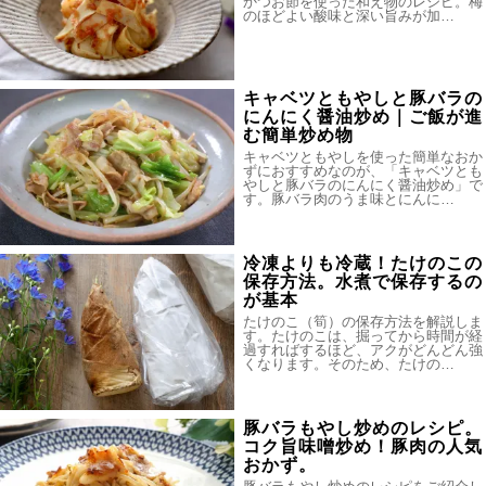
かつお節を使った和え物のレシピ。梅
のほどよい酸味と深い旨みが加…
キャベツともやしと豚バラの
にんにく醤油炒め｜ご飯が進
む簡単炒め物
キャベツともやしを使った簡単なおか
ずにおすすめなのが、「キャベツとも
やしと豚バラのにんにく醤油炒め」で
す。豚バラ肉のうま味とにんに…
冷凍よりも冷蔵！たけのこの
保存方法。水煮で保存するの
が基本
たけのこ（筍）の保存方法を解説しま
す。たけのこは、掘ってから時間が経
過すればするほど、アクがどんどん強
くなります。そのため、たけの…
豚バラもやし炒めのレシピ。
コク旨味噌炒め！豚肉の人気
おかず。