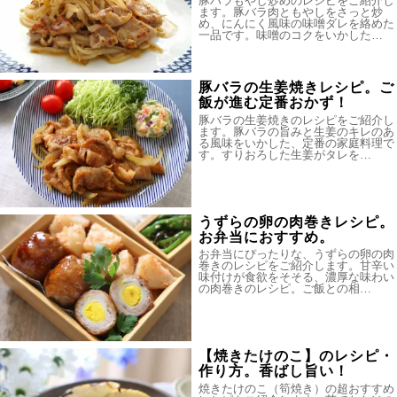
豚バラもやし炒めのレシピをご紹介し
ます。豚バラ肉ともやしをさっと炒
め、にんにく風味の味噌ダレを絡めた
一品です。味噌のコクをいかした…
豚バラの生姜焼きレシピ。ご
飯が進む定番おかず！
豚バラの生姜焼きのレシピをご紹介し
ます。豚バラの旨みと生姜のキレのあ
る風味をいかした、定番の家庭料理で
す。すりおろした生姜がタレを…
うずらの卵の肉巻きレシピ。
お弁当におすすめ。
お弁当にぴったりな、うずらの卵の肉
巻きのレシピをご紹介します。甘辛い
味付けが食欲をそそる、濃厚な味わい
の肉巻きのレシピ。ご飯との相…
【焼きたけのこ】のレシピ・
作り方。香ばし旨い！
焼きたけのこ（筍焼き）の超おすすめ