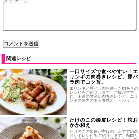
関連レシピ
一口サイズで食べやすい！エ
リンギの肉巻きレシピ。豚バ
ラ肉でコク旨。
エリンギと豚バラ肉を使った肉巻きの
レシピをご紹介します。ご飯がすす
む、王道の甘辛い肉巻きレシピ。エリ
ンギの弾力のある食感としっかり…
たけのこの姫皮レシピ！梅お
かか和え
たけのこの姫皮が主役の、おすすめの
おかずレシピをご紹介します。梅肉と