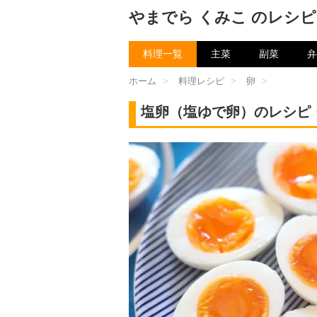
やまでら くみこ のレシピ
料理一覧
主菜
副菜
弁
ホーム
>
料理レシピ
>
卵
>
塩卵（塩ゆで卵）のレシピ