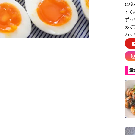
に役
すく
ずっ
めて
わり
最