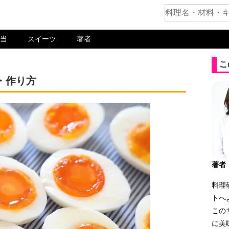
当
スイーツ
著者
こ
・作り方
著者
料理
トへ
この
に美