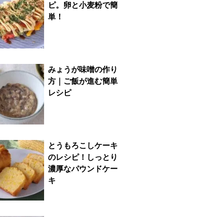
ピ。卵と小麦粉で簡
単！
みょうが味噌の作り
方｜ご飯が進む簡単
レシピ
とうもろこしケーキ
のレシピ！しっとり
濃厚なパウンドケー
キ