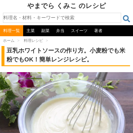
やまでら くみこ のレシピ
料理一覧
主菜
副菜
弁当
スイーツ
著者
ホーム
>
料理レシピ
>
豆乳ホワイトソースの作り方。小麦粉でも米
粉でもOK！簡単レンジレシピ。