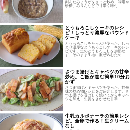
刻んだみょうがをさっと炒め、味噌や
砂糖、みりんなどで甘辛く味付…
とうもろこしケーキのレシ
ピ！しっとり濃厚なパウンド
ケーキ
とうもろこしをたっぷり使った、しっ
とり濃厚なとうもろこしケーキのレシ
ピです。生のとうもろこしを加熱せ
ず、そのまま生地に混ぜ込むため…
さつま揚げとキャベツの甘辛
炒め。ご飯が進む簡単10分お
かず
さつま揚げとキャベツを使った、甘辛
味の炒め物レシピをご紹介します。さ
つま揚げを香ばしく焼いてからキャベ
ツを加え、生姜をきかせた甘辛…
牛乳カルボナーラの簡単レシ
ピ。全卵で作る！生クリーム
なし