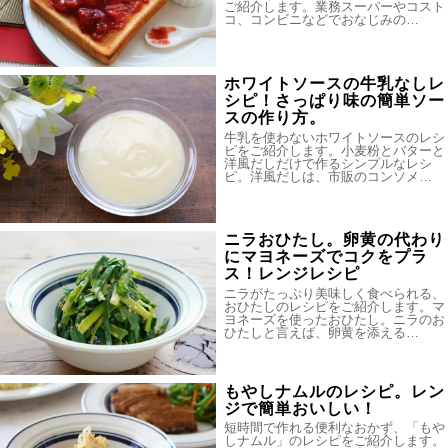
ご紹介します。業務スーパーやコスト
コ、コンビニなどでおなじみの…
ホワイトソースの牛乳なしレ
シピ！さっぱり味の簡単ソー
スの作り方。
牛乳を使わないホワイトソースのレシ
ピをご紹介します。小麦粉とバターと
洋風だしだけで作るシンプルなレシ
ピ。洋風だしは、市販のコンソメ…
ニラおひたし。卵黄の代わり
にマヨネーズでコクをプラ
ス！レンジレシピ
ニラがたっぷり美味しく食べられる、
おひたしのレシピをご紹介します。マ
ヨネーズを使ったおひたし。ニラのお
ひたしと言えば、卵黄を添える…
もやしナムルのレシピ。レン
ジで簡単おいしい！
短時間で作れる便利なおかず、「もや
しナムル」のレシピをご紹介します。