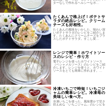
ターなしで作れるヘルシーなホ…
たくあんで格上げ！ポテトサ
ラダの絶品レシピ。クリーム
チーズも好相性。
たくあんの風味をいかした、味わい深
いポテトサラダのレシピをご紹介しま
す。たくあんにクリームチーズをプラ
スしたポテトサラダ。すこし変…
レンジで簡単！ホワイトソー
スのレシピ・作り方
電子レンジを使ったホワイトソース
（ベシャメルソース）のレシピをご紹
介します。レンジを使うと、ホワイト
ソースをとても簡単に作れます。…
冷凍いちごで時短！いちごジ
ャムの簡単レシピ。冷凍苺の
美味しい食べ方。
冷凍いちごを使った、風味豊かで甘さ
控えめな「いちごジャム」のレシピを