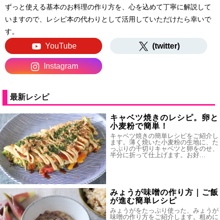
ずっと使える基本のお料理の作り方を、心を込めて丁寧に解説して
いますので、レシピ本の代わりとして活用していただけたら幸いで
す。
YouTube
(twitter)
Instagram
最新レシピ
キャベツ焼きのレシピ。卵と
小麦粉で簡単！
キャベツ焼きの簡単レシピをご紹介し
ます。薄く焼いた小麦粉の生地に、た
っぷりの千切りキャベツと卵をのせ、
半分に折って仕上げます。お好…
みょうが味噌の作り方｜ご飯
が進む簡単レシピ
みょうがをたっぷり使った、みょうが
味噌の作り方をご紹介します。粗めに