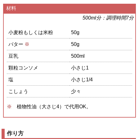
材料
500ml分：調理時間7分
小麦粉もしくは米粉
50g
バター
※
50g
豆乳
500ml
顆粒コンソメ
小さじ1
塩
小さじ1/4
こしょう
少々
植物性油（大さじ4）で代用OK。
作り方