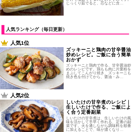
じっくり茹でると、芯などに含…
人気ランキング（毎日更新）
人気1位
ズッキーニと鶏肉の甘辛醤油
炒めレシピ。ご飯に合う簡単
おかず
ズッキーニと鶏肉で作る、甘辛醤油炒
めのレシピです。鶏もも肉に片栗粉を
まぶしてこんがり焼き、ズッキーニも
焼き色を付けてから、醤油・み…
人気2位
しいたけの甘辛煮のレシピ｜
生しいたけで作る、ご飯によ
く合う定番副菜
しいたけの甘辛煮は、生しいたけの風
味を活かして手早く作れる、定番の副
菜です。火を通しながら調味料を順番
に加えることで、味が濃くなり…