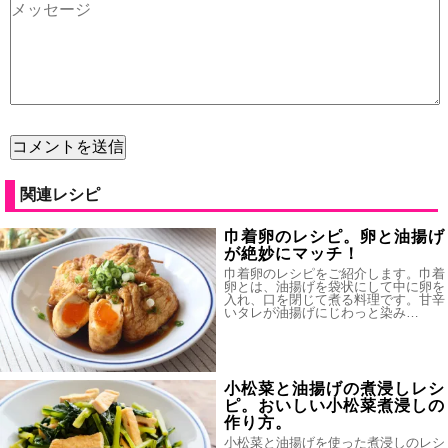
関連レシピ
巾着卵のレシピ。卵と油揚げ
が絶妙にマッチ！
巾着卵のレシピをご紹介します。巾着
卵とは、油揚げを袋状にして中に卵を
入れ、口を閉じて煮る料理です。甘辛
いタレが油揚げにじわっと染み…
小松菜と油揚げの煮浸しレシ
ピ。おいしい小松菜煮浸しの
作り方。
小松菜と油揚げを使った煮浸しのレシ