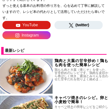
ずっと使える基本のお料理の作り方を、心を込めて丁寧に解説して
いますので、レシピ本の代わりとして活用していただけたら幸いで
す。
YouTube
(twitter)
Instagram
最新レシピ
鶏肉と大葉の甘辛炒め！鶏も
も肉を使った簡単レシピ
鶏もも肉と大葉（青じそ）を使った、
甘辛炒めのレシピです。鶏肉を皮目か
ら香ばしく焼き、醤油とみりんを合わ
せた甘辛だれを照りよく絡めま…
キャベツ焼きのレシピ。卵と
小麦粉で簡単！
キャベツ焼きの簡単レシピをご紹介し