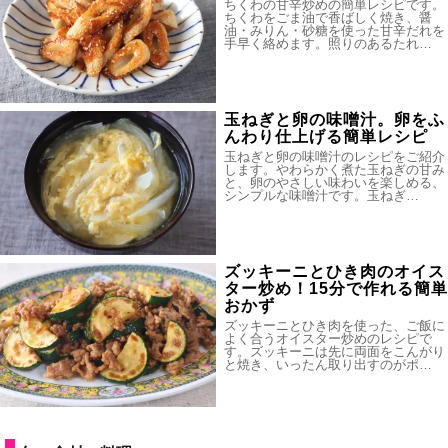
ちくわの甘辛炒めの簡単レシピです。
ちくわをごま油で香ばしく焼き、醤
油・みりん・砂糖を使った甘辛だれを
手早く絡めます。照りのあるたれ…
玉ねぎと卵の味噌汁。卵をふ
んわり仕上げる簡単レシピ
玉ねぎと卵の味噌汁のレシピをご紹介
します。やわらかく煮た玉ねぎの甘み
と、卵のやさしい味わいを楽しめる、
シンプルな味噌汁です。玉ねぎ…
ズッキーニとひき肉のオイス
ター炒め！15分で作れる簡単
おかず
ズッキーニとひき肉を使った、ご飯に
よく合うオイスター炒めのレシピで
す。ズッキーニは先に両面をこんがり
と焼き、いったん取り出すのがポ…