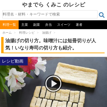
やまでら くみこ のレシピ
料理一覧
主菜
副菜
弁当
スイーツ
著者
ホーム
>
料理レシピ
>
油揚げ
>
油揚げの切り方。味噌汁には短冊切りが人
気！いなり寿司の切り方も紹介。
レシピ動画