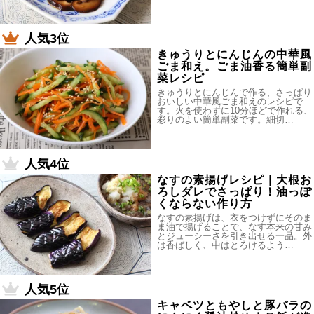
人気3位
きゅうりとにんじんの中華風
ごま和え。ごま油香る簡単副
菜レシピ
きゅうりとにんじんで作る、さっぱり
おいしい中華風ごま和えのレシピで
す。火を使わずに10分ほどで作れる、
彩りのよい簡単副菜です。細切…
人気4位
なすの素揚げレシピ｜大根お
ろしダレでさっぱり！油っぽ
くならない作り方
なすの素揚げは、衣をつけずにそのま
ま油で揚げることで、なす本来の甘み
とジューシーさを引き出せる一品。外
は香ばしく、中はとろけるよう…
人気5位
キャベツともやしと豚バラの