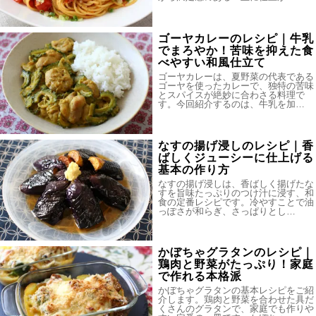
ゴーヤカレーのレシピ｜牛乳
でまろやか！苦味を抑えた食
べやすい和風仕立て
ゴーヤカレーは、夏野菜の代表である
ゴーヤを使ったカレーで、独特の苦味
とスパイスが絶妙に合わさる料理で
す。今回紹介するのは、牛乳を加…
なすの揚げ浸しのレシピ｜香
ばしくジューシーに仕上げる
基本の作り方
なすの揚げ浸しは、香ばしく揚げたな
すを旨味たっぷりのつけ汁に浸す、和
食の定番レシピです。冷やすことで油
っぽさが和らぎ、さっぱりとし…
かぼちゃグラタンのレシピ｜
鶏肉と野菜がたっぷり！家庭
で作れる本格派
かぼちゃグラタンの基本レシピをご紹
介します。鶏肉と野菜を合わせた具だ
くさんのグラタンで、家庭でも作りや