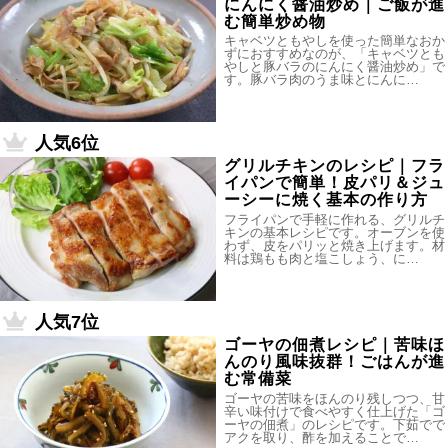
にんにく醤油炒め｜ご飯が進
む簡単炒め物
キャベツともやしを使った簡単なおか
ずにおすすめなのが、「キャベツとも
やしと豚バラのにんにく醤油炒め」で
す。豚バラ肉のうま味とにんに…
人気6位
グリルチキンのレシピ｜フラ
イパンで簡単！皮パリ＆ジュ
ーシーに焼く基本の作り方
フライパンで手軽に作れる、グリルチ
キンの基本レシピです。オーブンを使
わず、皮をパリッと焼き上げます。材
料は鶏もも肉と塩こしょう、に…
人気7位
ゴーヤの佃煮レシピ｜苦味ほ
んのり風味抜群！ごはんが進
む常備菜
ゴーヤの苦味をほんのり残しつつ、甘
辛い味付けで食べやすく仕上げた「ゴ
ーヤの佃煮」のレシピです。下茹でで
アクを取り、酢を加えることで…