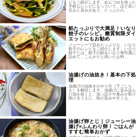
ピをご紹介します。めんつゆを使った
手軽なレシピになっていて、ほど良い
甘みと旨みがあり、たっぷりの…
餡たっぷりで大満足！いなり
餃子のレシピ。糖質制限ダイ
エットにもお勧め
ジューシーで旨みたっぷりな、いなり
餃子のレシピをご紹介します。いなり
餃子とは、餃子の餡をいなり寿司風に
詰めて、こんがりと焼いたお料…
油揚げの油抜き！基本の下処
理
油揚げの油抜きのやり方（下ごしら
え）を解説します。油揚げに染み込ん
だ油を抜くと、油っぽさや臭みが取り
除けるうえに、味が染みやすくな…
油揚げ卵とじ｜ジューシー油
揚げ×ふんわり卵！ごはんが
すすむ簡単おかず