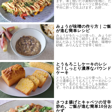
ます。薄く焼いた小麦粉の生地に、た
っぷりの千切りキャベツと卵をのせ、
半分に折って仕上げます。お好…
みょうが味噌の作り方｜ご飯
が進む簡単レシピ
みょうがをたっぷり使った、みょうが
味噌の作り方をご紹介します。粗めに
刻んだみょうがをさっと炒め、味噌や
砂糖、みりんなどで甘辛く味付…
とうもろこしケーキのレシ
ピ！しっとり濃厚なパウンド
ケーキ
とうもろこしをたっぷり使った、しっ
とり濃厚なとうもろこしケーキのレシ
ピです。生のとうもろこしを加熱せ
ず、そのまま生地に混ぜ込むため…
さつま揚げとキャベツの甘辛
炒め。ご飯が進む簡単10分お
かず