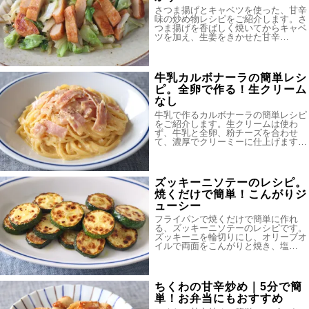
さつま揚げとキャベツを使った、甘辛
味の炒め物レシピをご紹介します。さ
つま揚げを香ばしく焼いてからキャベ
ツを加え、生姜をきかせた甘辛…
牛乳カルボナーラの簡単レシ
ピ。全卵で作る！生クリーム
なし
牛乳で作るカルボナーラの簡単レシピ
をご紹介します。生クリームは使わ
ず、牛乳と全卵、粉チーズを合わせ
て、濃厚でクリーミーに仕上げます…
ズッキーニソテーのレシピ。
焼くだけで簡単！こんがりジ
ューシー
フライパンで焼くだけで簡単に作れ
る、ズッキーニソテーのレシピです。
ズッキーニを輪切りにし、オリーブオ
イルで両面をこんがりと焼き、塩…
ちくわの甘辛炒め｜5分で簡
単！お弁当にもおすすめ