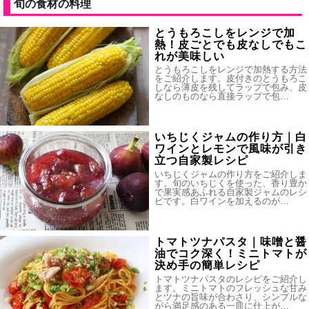
旬の食材の料理
とうもろこしをレンジで加
熱！皮ごとでも皮なしでもこ
れが美味しい
とうもろこしをレンジで加熱する方法
をご紹介します。皮付きのとうもろこ
しなら薄皮を残してラップで包み、皮
なしのものなら直接ラップで包…
いちじくジャムの作り方｜白
ワインとレモンで風味が引き
立つ自家製レシピ
いちじくジャムの作り方をご紹介しま
す。旬のいちじくを使った、香り豊か
で果実感あふれる自家製ジャムのレシ
ピです。白ワインを加えるのが…
トマトツナパスタ｜味噌と醤
油でコク深く！ミニトマトが
決め手の簡単レシピ
トマトツナパスタのレシピをご紹介し
ます。ミニトマトのフレッシュな甘み
とツナの旨味が合わさり、シンプルな
がら満足感のある一皿に仕上が…