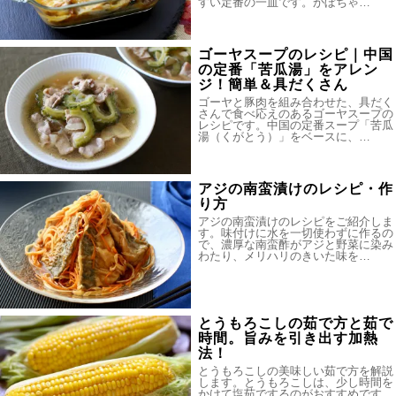
すい定番の一皿です。かぼちゃ…
ゴーヤスープのレシピ｜中国
の定番「苦瓜湯」をアレン
ジ！簡単＆具だくさん
ゴーヤと豚肉を組み合わせた、具だく
さんで食べ応えのあるゴーヤスープの
レシピです。中国の定番スープ「苦瓜
湯（くがとう）」をベースに、…
アジの南蛮漬けのレシピ・作
り方
アジの南蛮漬けのレシピをご紹介しま
す。味付けに水を一切使わずに作るの
で、濃厚な南蛮酢がアジと野菜に染み
わたり、メリハリのきいた味を…
とうもろこしの茹で方と茹で
時間。旨みを引き出す加熱
法！
とうもろこしの美味しい茹で方を解説
します。とうもろこしは、少し時間を
かけて塩茹でするのがおすすめです。