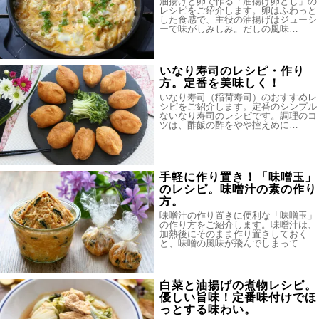
油揚げと卵で作る「油揚げ卵とじ」の
レシピをご紹介します。卵はふわっと
した食感で、主役の油揚げはジューシ
ーで味がしみしみ。だしの風味…
いなり寿司のレシピ・作り
方。定番を美味しく！
いなり寿司（稲荷寿司）のおすすめレ
シピをご紹介します。定番のシンプル
ないなり寿司のレシピです。調理のコ
ツは、酢飯の酢をやや控えめに…
手軽に作り置き！「味噌玉」
のレシピ。味噌汁の素の作り
方。
味噌汁の作り置きに便利な「味噌玉」
の作り方をご紹介します。味噌汁は、
加熱後にそのまま作り置きしておく
と、味噌の風味が飛んでしまって…
白菜と油揚げの煮物レシピ。
優しい旨味！定番味付けでほ
っとする味わい。