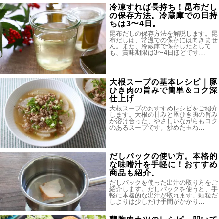
冷凍すれば長持ち！昆布だし
の保存方法。冷蔵庫での日持
ちは3〜4日。
昆布だしの保存方法を解説します。昆
布だしは、常温での保存には向きませ
ん。また、冷蔵庫で保存したとして
も、賞味期限は3〜4日ほどです…
大根スープの基本レシピ｜豚
ひき肉の旨みで簡単＆コク深
仕上げ
大根スープのおすすめレシピをご紹介
します。大根の甘みと豚ひき肉の旨み
が溶け合った、やさしいながらもコク
のあるスープです。炒めた玉ね…
だしパックの使い方。本格的
な味噌汁を手軽に！おすすめ
商品も紹介。
だしパックを使った出汁の取り方をご
紹介します。だしパックを使うと、手
軽に本格的な出汁が取れます。顆粒だ
しよりは少しだけ手間がかかり…