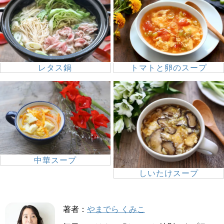
レタス鍋
トマトと卵のスープ
中華スープ
しいたけスープ
著者：
やまでら くみこ