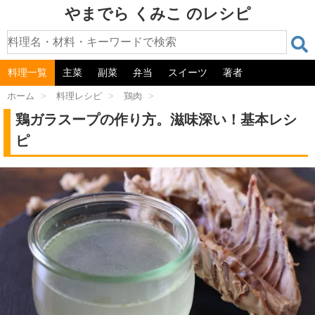
やまでら くみこ のレシピ
料理一覧
主菜
副菜
弁当
スイーツ
著者
ホーム
>
料理レシピ
>
鶏肉
>
鶏ガラスープの作り方。滋味深い！基本レシ
ピ