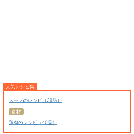
人気レシピ集
スープのレシピ（38品）
食材
鶏肉のレシピ（40品）