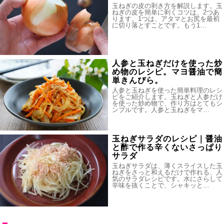
玉ねぎの皮の剥き方を解説します。玉
ねぎの皮を簡単に剥くコツは、2つあ
ります。1つは、アタマとお尻を最初
に切り落とすことです。もう1…
人参と玉ねぎだけを使った炒
め物のレシピ。マヨ醤油で簡
単きんぴら。
人参と玉ねぎを使った簡単料理のレシ
ピをご紹介します。玉ねぎと人参だけ
を使った炒め物で、作り方はとてもシ
ンプルです。人参と玉ねぎをマ…
玉ねぎサラダのレシピ｜醤油
と酢で作る辛くないさっぱり
サラダ
玉ねぎサラダは、薄くスライスした玉
ねぎをさっと和えるだけで作れる、人
気のサラダレシピです。水にさらして
辛味を抜くことで、シャキッと…