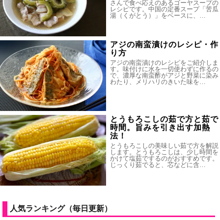
さんで食べ応えのあるゴーヤスープの
レシピです。中国の定番スープ「苦瓜
湯（くがとう）」をベースに、…
アジの南蛮漬けのレシピ・作
り方
アジの南蛮漬けのレシピをご紹介しま
す。味付けに水を一切使わずに作るの
で、濃厚な南蛮酢がアジと野菜に染み
わたり、メリハリのきいた味を…
とうもろこしの茹で方と茹で
時間。旨みを引き出す加熱
法！
とうもろこしの美味しい茹で方を解説
します。とうもろこしは、少し時間を
かけて塩茹でするのがおすすめです。
じっくり茹でると、芯などに含…
人気ランキング（毎日更新）