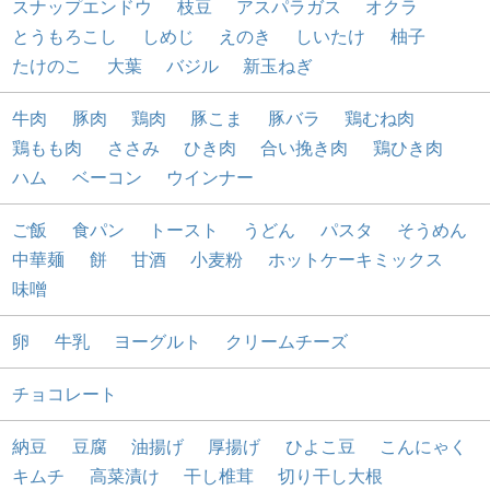
スナップエンドウ
枝豆
アスパラガス
オクラ
とうもろこし
しめじ
えのき
しいたけ
柚子
たけのこ
大葉
バジル
新玉ねぎ
牛肉
豚肉
鶏肉
豚こま
豚バラ
鶏むね肉
鶏もも肉
ささみ
ひき肉
合い挽き肉
鶏ひき肉
ハム
ベーコン
ウインナー
ご飯
食パン
トースト
うどん
パスタ
そうめん
中華麺
餅
甘酒
小麦粉
ホットケーキミックス
味噌
卵
牛乳
ヨーグルト
クリームチーズ
チョコレート
納豆
豆腐
油揚げ
厚揚げ
ひよこ豆
こんにゃく
キムチ
高菜漬け
干し椎茸
切り干し大根