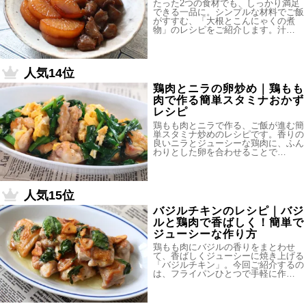
たった2つの食材でも、しっかり満足
できる一品に。シンプルな材料でご飯
がすすむ、「大根とこんにゃくの煮
物」のレシピをご紹介します。汁…
人気14位
鶏肉とニラの卵炒め｜鶏もも
肉で作る簡単スタミナおかず
レシピ
鶏もも肉とニラで作る、ご飯が進む簡
単スタミナ炒めのレシピです。香りの
良いニラとジューシーな鶏肉に、ふん
わりとした卵を合わせることで…
人気15位
バジルチキンのレシピ｜バジ
ルと鶏肉で香ばしく！簡単で
ジューシーな作り方
鶏もも肉にバジルの香りをまとわせ
て、香ばしくジューシーに焼き上げる
「バジルチキン」。今回ご紹介するの
は、フライパンひとつで手軽に作…