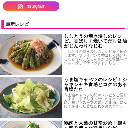
Instagram
最新レシピ
ししとうの焼き浸しのレシ
ピ。香ばしく焼いてだし醤油
がじんわりなじむ
ししとうの焼き浸しのレシピをご紹介
します。フライパンで香ばしく焼いた
ししとうを、だしをきかせた醤油味の
つゆに浸して仕上げます。しし…
うま塩キャベツのレシピ！シ
ャキシャキ食感とコクのある
旨塩だれ
うま塩キャベツの簡単レシピをご紹介
します。手でちぎった生のキャベツ
に、鶏ガラスープの素、ごま油、にん
にくを使った旨塩だれを絡めます…
鶏肉と大葉の甘辛炒め！鶏も
も肉を使った簡単レシピ