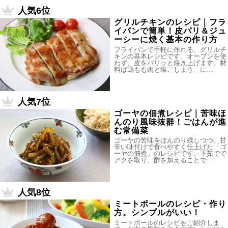
人気6位
グリルチキンのレシピ｜フラ
イパンで簡単！皮パリ＆ジュ
ーシーに焼く基本の作り方
フライパンで手軽に作れる、グリルチ
キンの基本レシピです。オーブンを使
わず、皮をパリッと焼き上げます。材
料は鶏もも肉と塩こしょう、に…
人気7位
ゴーヤの佃煮レシピ｜苦味ほ
んのり風味抜群！ごはんが進
む常備菜
ゴーヤの苦味をほんのり残しつつ、甘
辛い味付けで食べやすく仕上げた「ゴ
ーヤの佃煮」のレシピです。下茹でで
アクを取り、酢を加えることで…
人気8位
ミートボールのレシピ・作り
方。シンプルがいい！
ミートボールのレシピをご紹介しま