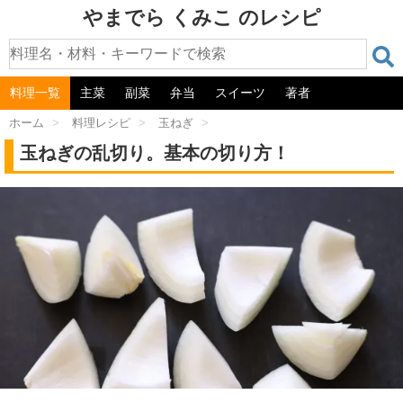
やまでら くみこ のレシピ
料理一覧
主菜
副菜
弁当
スイーツ
著者
ホーム
>
料理レシピ
>
玉ねぎ
>
玉ねぎの乱切り。基本の切り方！