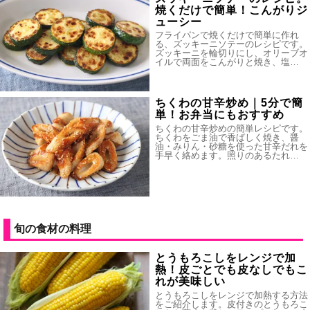
焼くだけで簡単！こんがりジ
ューシー
フライパンで焼くだけで簡単に作れ
る、ズッキーニソテーのレシピです。
ズッキーニを輪切りにし、オリーブオ
イルで両面をこんがりと焼き、塩…
ちくわの甘辛炒め｜5分で簡
単！お弁当にもおすすめ
ちくわの甘辛炒めの簡単レシピです。
ちくわをごま油で香ばしく焼き、醤
油・みりん・砂糖を使った甘辛だれを
手早く絡めます。照りのあるたれ…
旬の食材の料理
とうもろこしをレンジで加
熱！皮ごとでも皮なしでもこ
れが美味しい
とうもろこしをレンジで加熱する方法
をご紹介します。皮付きのとうもろこ