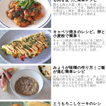
鶏もも肉と大葉（青じそ）を使った、
甘辛炒めのレシピです。鶏肉を皮目か
ら香ばしく焼き、醤油とみりんを合わ
せた甘辛だれを照りよく絡めま…
キャベツ焼きのレシピ。卵と
小麦粉で簡単！
キャベツ焼きの簡単レシピをご紹介し
ます。薄く焼いた小麦粉の生地に、た
っぷりの千切りキャベツと卵をのせ、
半分に折って仕上げます。お好…
みょうが味噌の作り方｜ご飯
が進む簡単レシピ
みょうがをたっぷり使った、みょうが
味噌の作り方をご紹介します。粗めに
刻んだみょうがをさっと炒め、味噌や
砂糖、みりんなどで甘辛く味付…
とうもろこしケーキのレシ