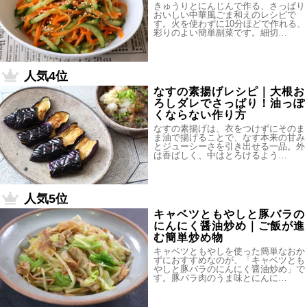
きゅうりとにんじんで作る、さっぱり
おいしい中華風ごま和えのレシピで
す。火を使わずに10分ほどで作れる、
彩りのよい簡単副菜です。細切…
人気4位
なすの素揚げレシピ｜大根お
ろしダレでさっぱり！油っぽ
くならない作り方
なすの素揚げは、衣をつけずにそのま
ま油で揚げることで、なす本来の甘み
とジューシーさを引き出せる一品。外
は香ばしく、中はとろけるよう…
人気5位
キャベツともやしと豚バラの
にんにく醤油炒め｜ご飯が進
む簡単炒め物
キャベツともやしを使った簡単なおか
ずにおすすめなのが、「キャベツとも
やしと豚バラのにんにく醤油炒め」で
す。豚バラ肉のうま味とにんに…