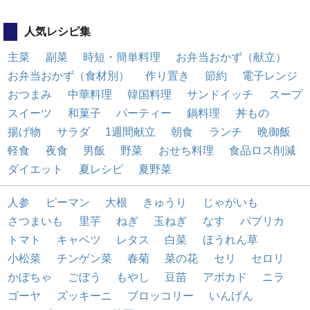
人気レシピ集
主菜
副菜
時短・簡単料理
お弁当おかず（献立）
お弁当おかず（食材別）
作り置き
節約
電子レンジ
おつまみ
中華料理
韓国料理
サンドイッチ
スープ
スイーツ
和菓子
パーティー
鍋料理
丼もの
揚げ物
サラダ
1週間献立
朝食
ランチ
晩御飯
軽食
夜食
男飯
野菜
おせち料理
食品ロス削減
ダイエット
夏レシピ
夏野菜
人参
ピーマン
大根
きゅうり
じゃがいも
さつまいも
里芋
ねぎ
玉ねぎ
なす
パプリカ
トマト
キャベツ
レタス
白菜
ほうれん草
小松菜
チンゲン菜
春菊
菜の花
セリ
セロリ
かぼちゃ
ごぼう
もやし
豆苗
アボカド
ニラ
ゴーヤ
ズッキーニ
ブロッコリー
いんげん