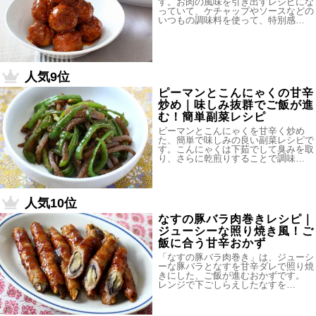
す。お肉の風味を引き出すレシピにな
っていて、ケチャップやソースなどの
いつもの調味料を使って、特別感…
人気9位
ピーマンとこんにゃくの甘辛
炒め｜味しみ抜群でご飯が進
む！簡単副菜レシピ
ピーマンとこんにゃくを甘辛く炒め
た、簡単で味しみの良い副菜レシピで
す。こんにゃくは下茹でして臭みを取
り、さらに乾煎りすることで調味…
人気10位
なすの豚バラ肉巻きレシピ｜
ジューシーな照り焼き風！ご
飯に合う甘辛おかず
「なすの豚バラ肉巻き」は、ジューシ
ーな豚バラとなすを甘辛ダレで照り焼
きにした、ご飯が進むおかずです。
レンジで下ごしらえしたなすを…