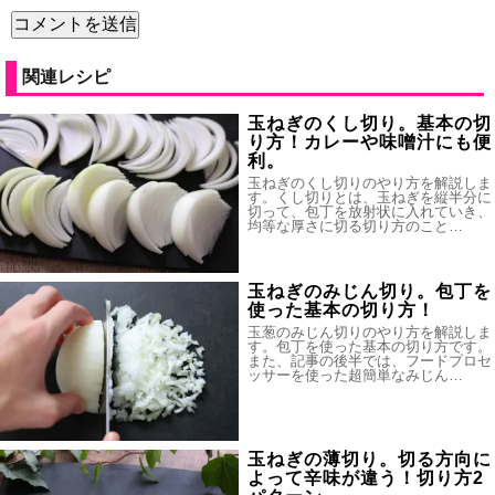
関連レシピ
玉ねぎのくし切り。基本の切
り方！カレーや味噌汁にも便
利。
玉ねぎのくし切りのやり方を解説しま
す。くし切りとは、玉ねぎを縦半分に
切って、包丁を放射状に入れていき、
均等な厚さに切る切り方のこと…
玉ねぎのみじん切り。包丁を
使った基本の切り方！
玉葱のみじん切りのやり方を解説しま
す。包丁を使った基本の切り方です。
また、記事の後半では、フードプロセ
ッサーを使った超簡単なみじん…
玉ねぎの薄切り。切る方向に
よって辛味が違う！切り方2