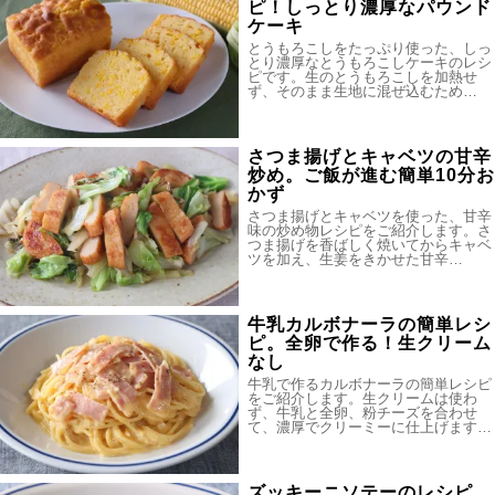
ピ！しっとり濃厚なパウンド
ケーキ
とうもろこしをたっぷり使った、しっ
とり濃厚なとうもろこしケーキのレシ
ピです。生のとうもろこしを加熱せ
ず、そのまま生地に混ぜ込むため…
さつま揚げとキャベツの甘辛
炒め。ご飯が進む簡単10分お
かず
さつま揚げとキャベツを使った、甘辛
味の炒め物レシピをご紹介します。さ
つま揚げを香ばしく焼いてからキャベ
ツを加え、生姜をきかせた甘辛…
牛乳カルボナーラの簡単レシ
ピ。全卵で作る！生クリーム
なし
牛乳で作るカルボナーラの簡単レシピ
をご紹介します。生クリームは使わ
ず、牛乳と全卵、粉チーズを合わせ
て、濃厚でクリーミーに仕上げます…
ズッキーニソテーのレシピ。