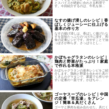
とスパイスが絶妙に合わさる料理で
す。今回紹介するのは、牛乳を加…
なすの揚げ浸しのレシピ｜香
ばしくジューシーに仕上げる
基本の作り方
なすの揚げ浸しは、香ばしく揚げたな
すを旨味たっぷりのつけ汁に浸す、和
食の定番レシピです。冷やすことで油
っぽさが和らぎ、さっぱりとし…
かぼちゃグラタンのレシピ｜
鶏肉と野菜がたっぷり！家庭
で作れる本格派
かぼちゃグラタンの基本レシピをご紹
介します。鶏肉と野菜を合わせた具だ
くさんのグラタンで、家庭でも作りや
すい定番の一皿です。かぼちゃ…
ゴーヤスープのレシピ｜中国
の定番「苦瓜湯」をアレン
ジ！簡単＆具だくさん
ゴーヤと豚肉を組み合わせた、具だく