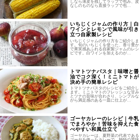
しなら薄皮を残してラップで包み、皮
なしのものなら直接ラップで包…
いちじくジャムの作り方｜白
ワインとレモンで風味が引き
立つ自家製レシピ
いちじくジャムの作り方をご紹介しま
す。旬のいちじくを使った、香り豊か
で果実感あふれる自家製ジャムのレシ
ピです。白ワインを加えるのが…
トマトツナパスタ｜味噌と醤
油でコク深く！ミニトマトが
決め手の簡単レシピ
トマトツナパスタのレシピをご紹介し
ます。ミニトマトのフレッシュな甘み
とツナの旨味が合わさり、シンプルな
がら満足感のある一皿に仕上が…
ゴーヤカレーのレシピ｜牛乳
でまろやか！苦味を抑えた食
べやすい和風仕立て
ゴーヤカレーは、夏野菜の代表である
ゴーヤを使ったカレーで、独特の苦味