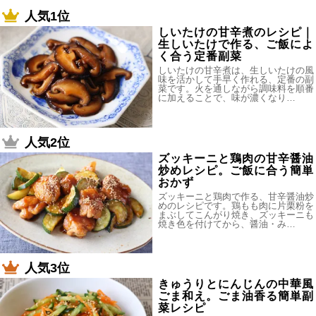
人気1位
しいたけの甘辛煮のレシピ｜
生しいたけで作る、ご飯によ
く合う定番副菜
しいたけの甘辛煮は、生しいたけの風
味を活かして手早く作れる、定番の副
菜です。火を通しながら調味料を順番
に加えることで、味が濃くなり…
人気2位
ズッキーニと鶏肉の甘辛醤油
炒めレシピ。ご飯に合う簡単
おかず
ズッキーニと鶏肉で作る、甘辛醤油炒
めのレシピです。鶏もも肉に片栗粉を
まぶしてこんがり焼き、ズッキーニも
焼き色を付けてから、醤油・み…
人気3位
きゅうりとにんじんの中華風
ごま和え。ごま油香る簡単副
菜レシピ