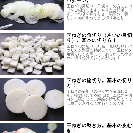
パターン。
玉ねぎの薄切り（千切り）の方法とコ
ツをご紹介します。やり方は簡単。ま
ず、玉ねぎの皮をむき、縦半分に切
り、根元の部分を少し切り落とし…
玉ねぎの角切り（さいの目切
り）。基本の切り方！
玉ねぎの角切り（別名、色紙切り）の
やり方を動画で解説します。玉ねぎを
角切りにする際には、あらかじめ小さ
めに切り分けておくのがおすす…
玉ねぎの輪切り。基本の切り
方！
玉ねぎの輪切りのやり方を解説しま
す。輪切りにする際には、玉ねぎを横
向きに寝かせて、繊維を断ち切るよう
に包丁を入れるのがおすすめです…
玉ねぎの剥き方。基本の皮む
き！