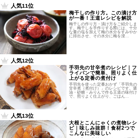
人気11位
梅干しの作り方。この漬け方
が一番！王道レシピを解説
梅干しの作り方・漬け方をご紹介しま
す。梅干しを手作りする際には、十分
な量の塩を加えて梅の水分をすみやか
に排出させ、その水分に梅を浸…
人気12位
手羽先の甘辛煮のレシピ｜フ
ライパンで簡単、照りよく仕
上がる定番の煮付け
手羽先を使った定番おかず「手羽先の
甘辛煮（煮付け）」のレシピです。醤
油・砂糖・みりんで作る王道の味付け
で、照りよく仕上がり、ごはん…
人気13位
大根とこんにゃくの煮物レシ
ピ｜味しみ抜群！食材2つで
こんなに美味しい